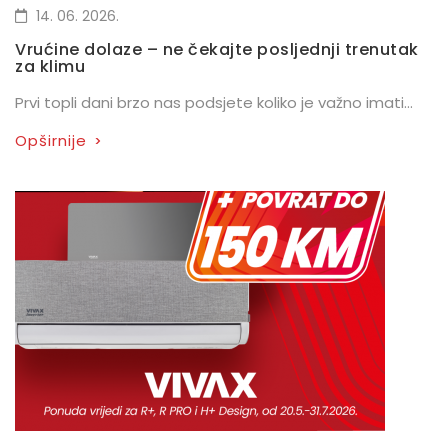
14. 06. 2026.
Vrućine dolaze – ne čekajte posljednji trenutak
za klimu
Prvi topli dani brzo nas podsjete koliko je važno imati...
Opširnije
>