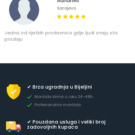
Adnan95
Sarajevo
Jedna od rijetkih prodavnica gdje ljudi znaju sta
Z
prodaju
✔ Brza ugradnja u Bijeljini
Montaža klima u roku 24–48h
Profesionalna montaža
✔ Pouzdana usluga i veliki broj
zadovoljnih kupaca