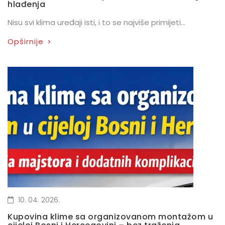
hlađenja
Nisu svi klima uređaji isti, i to se najviše primijeti...
Opširnije
>
10. 04. 2026.
Kupovina klime sa organizovanom montažom u