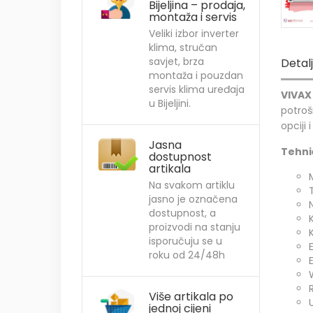
Bijeljina – prodaja,
montaža i servis
Veliki izbor inverter
klima, stručan
savjet, brza
Detal
montaža i pouzdan
servis klima uređaja
VIVAX
u Bijeljini.
potroš
opciji 
Jasna
Tehnič
dostupnost
artikala
Na svakom artiklu
jasno je označena
dostupnost, a
proizvodi na stanju
isporučuju se u
roku od 24/48h
Više artikala po
jednoj cijeni