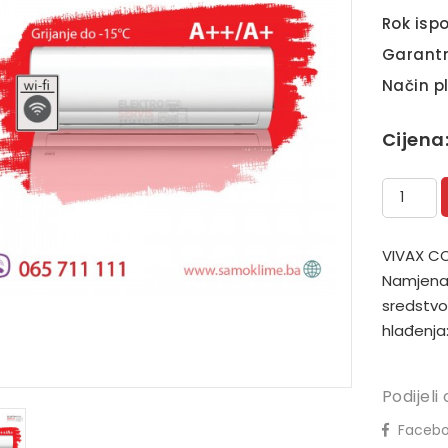
Rok ispo
Garantn
Način p
Cijena
VIVAX CO
Namjena 
sredstvo:
hlađenja:
Podijeli 
Facebo