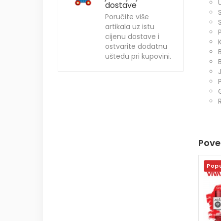
dostave
S
Poručite više
artikala uz istu
cijenu dostave i
ostvarite dodatnu
uštedu pri kupovini.
Povez
Pop