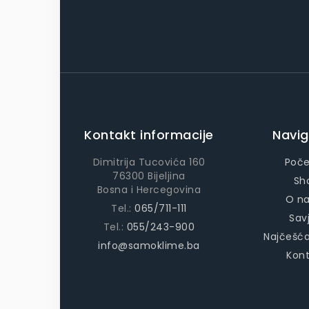
Kontakt informacije
Navig
Dimitrija Tucovića 160
Poč
76300 Bijeljina
Sh
Bosna i Hercegovina
O n
Tel.:
065/711-111
Savj
Tel.:
055/243-900
Najčešća
info@samoklime.ba
Kon