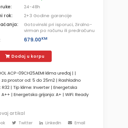
ruke:
24-48h
i rok:
2+3 Godine garancije
laćanja:
Gotovinski pri isporuci, žiralno-
virman po računu ili predračunu
KM
:
679.00
Dodaj u korpu
OL ACP-09CH25AEMI klima uređaj | |
za prostor od: 5 do 25m2 | Rashladno
 R32 | Tip klime: Inverter | Energetska
 A++ | Energetska grijanja: A+ | WiFi: Ready
ovaj artikal
ok
Twitter
LinkedIn
Email