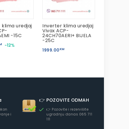
 klima uredjaj
Inverter klima uredjaj
CP-
Vivax ACP-
EMI -15C
24CH70AERI+ BIJELA
-25C
M
-12%
KM
1999.00
a
👉 POZOVITE ODMAH
akon
👉 Pozovite i rezervišite
anje i
ugradnju danas 065 711
111