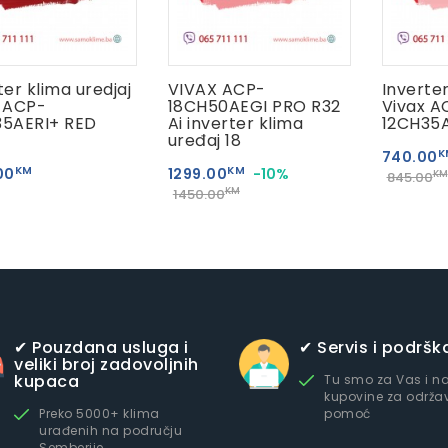
ter klima uredjaj
VIVAX ACP-
Inverter
 ACP-
18CH50AEGI PRO R32
Vivax A
35AERI+ RED
Ai inverter klima
12CH35A
uređaj 18
K
740.00
KM
KM
00
1299.00
-10%
KM
845.00
KM
1450.00
✔ Pouzdana usluga i
✔ Servis i podršk
veliki broj zadovoljnih
kupaca
Tu smo za Vas i n
kupovine za održav
Preko 5000+ klima
pomoć
urađenih na području
Semberije