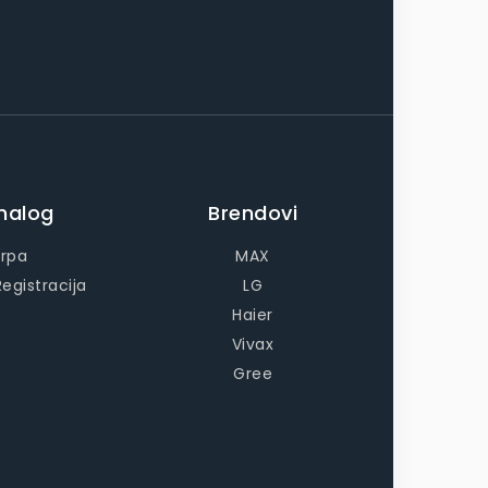
nalog
Brendovi
rpa
MAX
Registracija
LG
Haier
Vivax
Gree