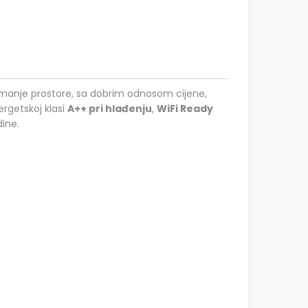
 manje prostore, sa dobrim odnosom cijene,
ergetskoj klasi
A++ pri hlađenju
,
WiFi Ready
dine.