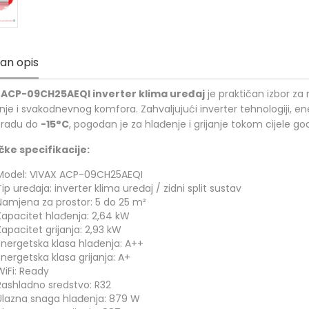
jan opis
 ACP-09CH25AEQI inverter klima uređaj
je praktičan izbor za
nje i svakodnevnog komfora. Zahvaljujući inverter tehnologiji, en
i radu do
-15°C
, pogodan je za hlađenje i grijanje tokom cijele go
ke specifikacije:
Model: VIVAX ACP-09CH25AEQI
Tip uređaja: inverter klima uređaj / zidni split sustav
Namjena za prostor: 5 do 25 m²
Kapacitet hlađenja: 2,64 kW
Kapacitet grijanja: 2,93 kW
Energetska klasa hlađenja: A++
Energetska klasa grijanja: A+
WiFi: Ready
Rashladno sredstvo: R32
Ulazna snaga hlađenja: 879 W