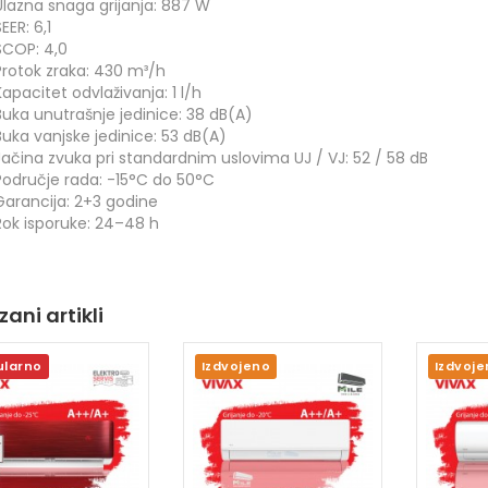
Ulazna snaga grijanja: 887 W
EER: 6,1
SCOP: 4,0
Protok zraka: 430 m³/h
Kapacitet odvlaživanja: 1 l/h
Buka unutrašnje jedinice: 38 dB(A)
Buka vanjske jedinice: 53 dB(A)
Jačina zvuka pri standardnim uslovima UJ / VJ: 52 / 58 dB
Područje rada: -15°C do 50°C
Garancija: 2+3 godine
Rok isporuke: 24–48 h
ani artikli
ularno
Izdvojeno
Izdvoje