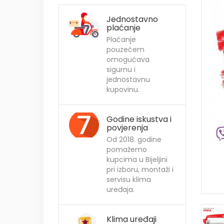
Jednostavno
plaćanje
Plaćanje
pouzećem
omogućava
sigurnu i
jednostavnu
kupovinu.
Godine iskustva i
povjerenja
Od 2018. godine
pomažemo
kupcima u Bijeljini
pri izboru, montaži i
servisu klima
uređaja.
Klima uređaji