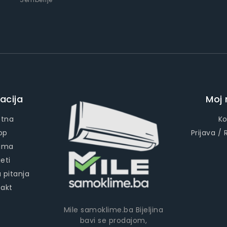
acija
Moj 
etna
Ko
op
Prijava / 
ama
eti
 pitanja
takt
Mile samoklime.ba Bijeljina
bavi se prodajom,