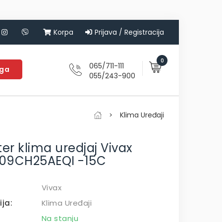
Korpa
Prijava / Registracija
0
065/711-111
aga
055/243-900
Klima Uređaji
ter klima uredjaj Vivax
09CH25AEQI -15C
Vivax
ija:
Klima Uređaji
Na stanju