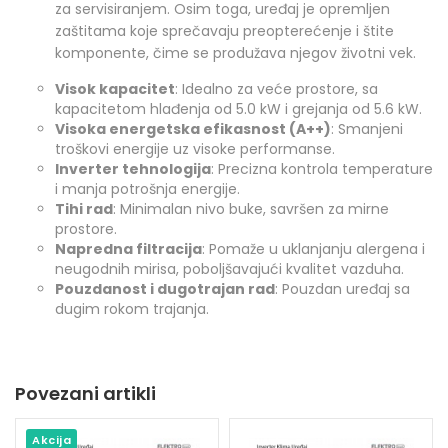
za servisiranjem. Osim toga, uređaj je opremljen
zaštitama koje sprečavaju preopterećenje i štite
komponente, čime se produžava njegov životni vek.
Visok kapacitet
: Idealno za veće prostore, sa
kapacitetom hlađenja od 5.0 kW i grejanja od 5.6 kW.
Visoka energetska efikasnost (A++)
: Smanjeni
troškovi energije uz visoke performanse.
Inverter tehnologija
: Precizna kontrola temperature
i manja potrošnja energije.
Tihi rad
: Minimalan nivo buke, savršen za mirne
prostore.
Napredna filtracija
: Pomaže u uklanjanju alergena i
neugodnih mirisa, poboljšavajući kvalitet vazduha.
Pouzdanost i dugotrajan rad
: Pouzdan uređaj sa
dugim rokom trajanja.
Povezani artikli
Akcija