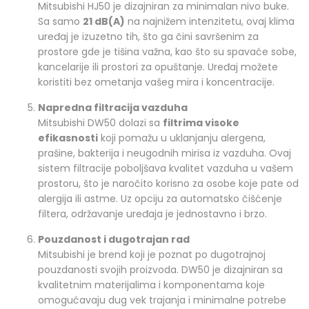
Mitsubishi HJ50 je dizajniran za minimalan nivo buke.
Sa samo
21 dB(A)
na najnižem intenzitetu, ovaj klima
uređaj je izuzetno tih, što ga čini savršenim za
prostore gde je tišina važna, kao što su spavaće sobe,
kancelarije ili prostori za opuštanje. Uređaj možete
koristiti bez ometanja vašeg mira i koncentracije.
Napredna filtracija vazduha
Mitsubishi DW50 dolazi sa
filtrima visoke
efikasnosti
koji pomažu u uklanjanju alergena,
prašine, bakterija i neugodnih mirisa iz vazduha. Ovaj
sistem filtracije poboljšava kvalitet vazduha u vašem
prostoru, što je naročito korisno za osobe koje pate od
alergija ili astme. Uz opciju za automatsko čišćenje
filtera, održavanje uređaja je jednostavno i brzo.
Pouzdanost i dugotrajan rad
Mitsubishi je brend koji je poznat po dugotrajnoj
pouzdanosti svojih proizvoda. DW50 je dizajniran sa
kvalitetnim materijalima i komponentama koje
omogućavaju dug vek trajanja i minimalne potrebe