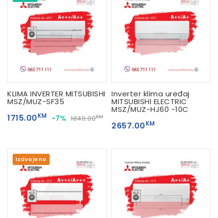
KLIMA INVERTER MITSUBISHI
Inverter klima uređaj
MSZ/MUZ-SF35
MITSUBISHI ELECTRIC
MSZ/MUZ-HJ60 -10C
KM
1715.00
-7%
KM
1840.00
KM
2657.00
Izdvojeno