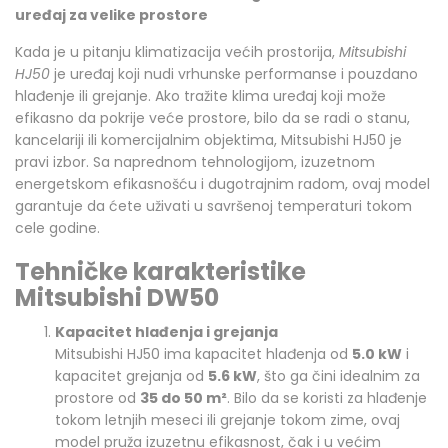
uređaj za velike prostore
Kada je u pitanju klimatizacija većih prostorija,
Mitsubishi
HJ50
je uređaj koji nudi vrhunske performanse i pouzdano
hlađenje ili grejanje. Ako tražite klima uređaj koji može
efikasno da pokrije veće prostore, bilo da se radi o stanu,
kancelariji ili komercijalnim objektima, Mitsubishi HJ50 je
pravi izbor. Sa naprednom tehnologijom, izuzetnom
energetskom efikasnošću i dugotrajnim radom, ovaj model
garantuje da ćete uživati u savršenoj temperaturi tokom
cele godine.
Tehničke karakteristike
Mitsubishi DW50
Kapacitet hlađenja i grejanja
Mitsubishi HJ50 ima kapacitet hlađenja od
5.0 kW
i
kapacitet grejanja od
5.6 kW
, što ga čini idealnim za
prostore od
35 do 50 m²
. Bilo da se koristi za hlađenje
tokom letnjih meseci ili grejanje tokom zime, ovaj
model pruža izuzetnu efikasnost, čak i u većim