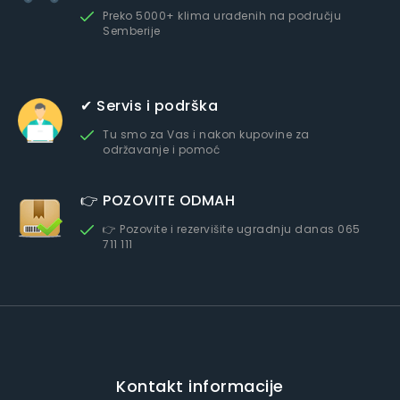
Preko 5000+ klima urađenih na području
Semberije
✔ Servis i podrška
Tu smo za Vas i nakon kupovine za
održavanje i pomoć
👉 POZOVITE ODMAH
👉 Pozovite i rezervišite ugradnju danas 065
711 111
Kontakt informacije