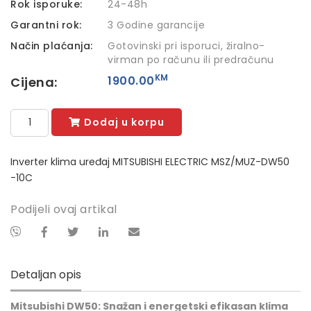
Rok isporuke:
24-48h
Garantni rok:
3 Godine garancije
Način plaćanja:
Gotovinski pri isporuci, žiralno-
virman po računu ili predračunu
KM
1900.00
Cijena:
Dodaj u korpu
Inverter klima uređaj MITSUBISHI ELECTRIC MSZ/MUZ-DW50
-10C
Podijeli ovaj artikal
Detaljan opis
Mitsubishi DW50: Snažan i energetski efikasan klima