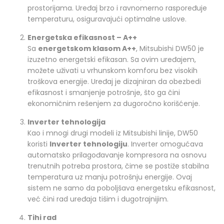
prostorijama. Uređaj brzo i ravnomerno raspoređuje
temperaturu, osiguravajući optimalne uslove.
Energetska efikasnost – A++
Sa
energetskom klasom A++
, Mitsubishi DW50 je
izuzetno energetski efikasan. Sa ovim uređajem,
možete uživati u vrhunskom komforu bez visokih
troškova energije. Uređaj je dizajniran da obezbedi
efikasnost i smanjenje potrošnje, što ga čini
ekonomičnim rešenjem za dugoročno korišćenje.
Inverter tehnologija
Kao i mnogi drugi modeli iz Mitsubishi linije, DW50
koristi
Inverter tehnologiju
. Inverter omogućava
automatsko prilagođavanje kompresora na osnovu
trenutnih potreba prostora, čime se postiže stabilna
temperatura uz manju potrošnju energije. Ovaj
sistem ne samo da poboljšava energetsku efikasnost,
već čini rad uređaja tišim i dugotrajnijim.
Tihi rad