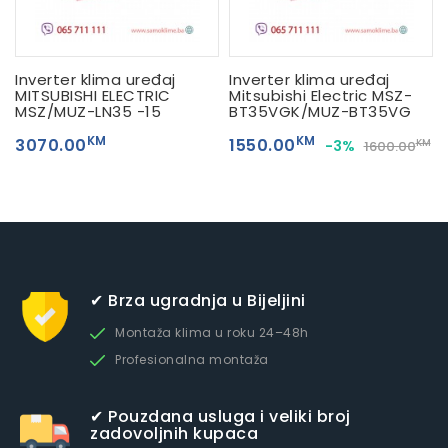
Inverter klima uređaj
Inverter klima uređaj
MITSUBISHI ELECTRIC
Mitsubishi Electric MSZ-
MSZ/MUZ-LN35 -15
BT35VGK/MUZ-BT35VG
KM
KM
3070.00
1550.00
-3%
KM
1600.00
✔ Brza ugradnja u Bijeljini
Montaža klima u roku 24–48h
Profesionalna montaža
✔ Pouzdana usluga i veliki broj
zadovoljnih kupaca